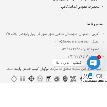
تجهیزات عمومی آزمایشگاهی
تماس با ما
آدرس:
اصفهان، شهرستان شاهین شهر، شهر گز، بلوار ولیعصر، پلاک 75
ایمیل:
info@noavaranparse.ir
شماره تلفن:
03145727920
موبایل:
09133076517
1
گفتگوی آنلاین با ما!
کلیه حقوق این سایت متعلق به شرکت
نوآوران کیمیا صادق پارسه
است.
Open
0
chaty
روشگاه
علاقه مندی
سبد خرید
حساب کاربری من