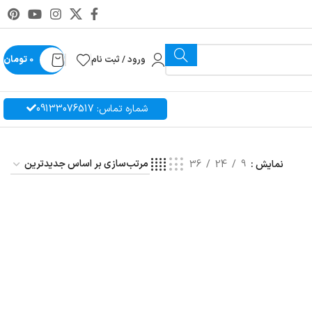
ورود / ثبت نام
0
تومان
شماره تماس: 09133076517
نمایش
9
24
36