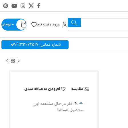
ورود / ثبت نام
0
تومان
شماره تماس: 09133076517
مقایسه
افزودن به علاقه مندی
4
نفر در حال مشاهده این
محصول هستند!